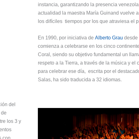
instancia, garantizando la presencia venezolan
actualidad la maestra María Guinand vuelve 
los difíciles tiempos por los que atraviesa el p
En 1990, por iniciativa de
Alberto Grau
desde 
comienza a celebrarse en los cinco continente
Coral, siendo su objetivo fundamental un llamad
respeto a la Tierra, a través de la música y e
para celebrar ese día, escrita por el destac
Salas, ha sido traducida a 32 idiomas.
ión del
 de
re los 3 y
ientos
s con