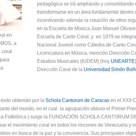
pedagógica se irá ampliando y consolidando c
transformarse en un área fundamental dentro d
incentivando además la creación de otros or
en la Escuela de Música Juan Manuel Olivare
ral en
Escuela de Canto Coral, y en 1979 se integra
EMOS, a
Nacional Juvenil como Cátedra de Canto Coral
 coral
Licenciatura en Música, mención Dirección Cora
 para
Estudios Musicales (IUDEM) (hoy
UNEARTE
ya
Dirección Coral de la
Universidad Simón Bolí
 éxito obtenido por la
Schola Cantorum de Caracas
en el XXII C
tante del mundo, en el cual la agrupación obtuvo el Primer Pre
 -Música Folklórica-) surge la FUNDACIÓN SCHOLA CANTOR
movimiento coral en todos los rincones de Venezuela y mos
eblos en busca de la paz y la convivencia. Sus principales obje