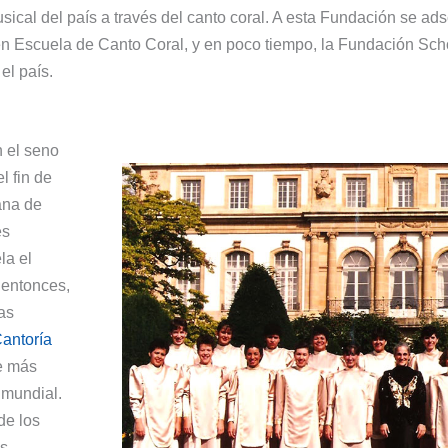
usical del país a través del canto coral. A esta Fundación se ad
n Escuela de Canto Coral, y en poco tiempo, la Fundación Sch
el país.
n el seno
l fin de
cana de
es
la el
 entonces,
as
antoría
te más
 mundial.
de los
os