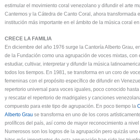
estimular el movimiento coral venezolano y difundir el arte m
Cantemos y la Cátedra de Canto Coral, ahora transformada e
institución más importante en el ámbito de la música coral en 
CRECE LA FAMILIA
En diciembre del año 1976 surge la Cantoría Alberto Grau, e
de la Fundación como una agrupación de voces mixtas, con e
estudiar, cultivar, interpretar y difundir la música latinoameri
todos los tiempos. En 1981, se transforma en un coro de voc
femeninas con el propósito específico de difundir en Venezue
repertorio universal para voces iguales, poco conocido hasta
y rescatar el repertorio de madrigales y canciones venezolan
compuesto para este tipo de agrupación. En poco tiempo la
C
Alberto Grau
se transforma en uno de los coros artísticamen
prolíficos del país, así como de mayor reconocimiento a nivel
Numerosos son los logros de la agrupación pero quizás uno 
hitos más importantes de esta agrupación han sido los triunf