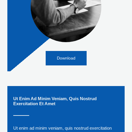
Download
Ut Enim Ad Minim Veniam, Quis Nostrud
Exercitation Et Amet
Ut enim ad minim veniam, quis nostrud exercitation