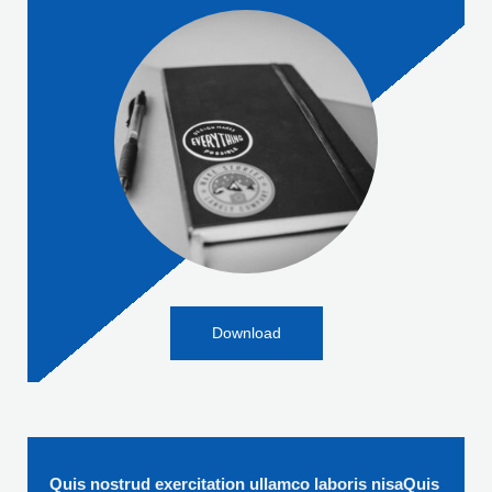
Download
Quis nostrud exercitation ullamco laboris nisaQuis