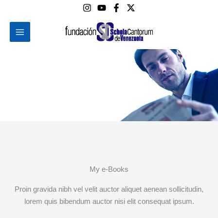
Ir
al
contenido
Steven's e-Books
My e-Books
Proin gravida nibh vel velit auctor aliquet aenean sollicitudin,
lorem quis bibendum auctor nisi elit consequat ipsum.