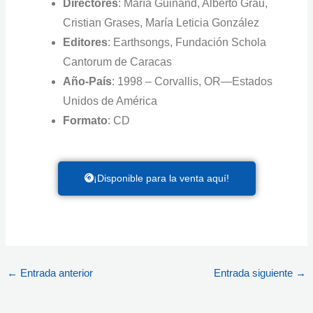
Directores
: María Guinand, Alberto Grau,
Cristian Grases, María Leticia González
Editores
: Earthsongs, Fundación Schola
Cantorum de Caracas
Año-País
: 1998 – Corvallis, OR—Estados
Unidos de América
Formato
: CD
¡Disponible para la venta aquí!
←
Entrada anterior
Entrada siguiente
→