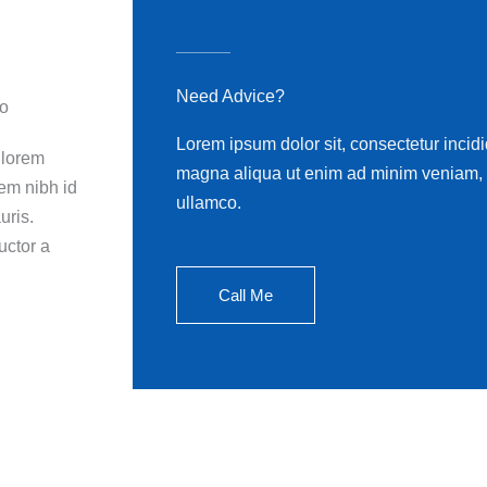
Need Advice?
io
Lorem ipsum dolor sit, consectetur incidi
, lorem
magna aliqua ut enim ad minim veniam, q
sem nibh id
ullamco.
uris.
uctor a
Call Me