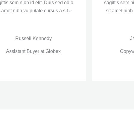
ittis sem nibh id elit. Duis sed odio
sagittis sem n
t amet nibh vulputate cursus a sit.»
sit amet nibh
Russell Kennedy
J
Assistant Buyer at Globex
Copywr