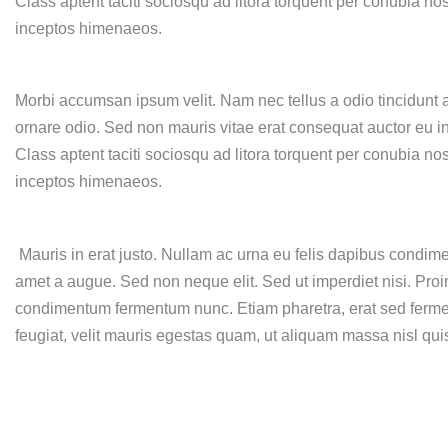
Class aptent taciti sociosqu ad litora torquent per conubia nos
inceptos himenaeos.
Morbi accumsan ipsum velit. Nam nec tellus a odio tincidunt 
ornare odio. Sed non mauris vitae erat consequat auctor eu in 
Class aptent taciti sociosqu ad litora torquent per conubia nos
inceptos himenaeos.
Mauris in erat justo. Nullam ac urna eu felis dapibus condim
amet a augue. Sed non neque elit. Sed ut imperdiet nisi. Proi
condimentum fermentum nunc. Etiam pharetra, erat sed ferm
feugiat, velit mauris egestas quam, ut aliquam massa nisl qu