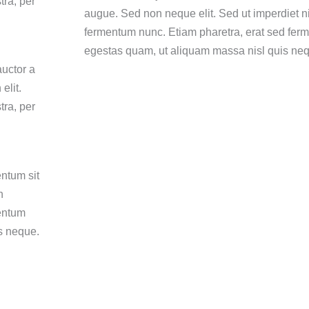
tra, per
augue. Sed non neque elit. Sed ut imperdiet 
fermentum nunc. Etiam pharetra, erat sed ferm
egestas quam, ut aliquam massa nisl quis neq
auctor a
elit.
tra, per
entum sit
n
entum
is neque.