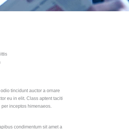
ttis
a
odio tincidunt auctor a ornare
r eu in elit. Class aptent taciti
a, per inceptos himenaeos.
 dapibus condimentum sit amet a